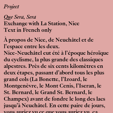
Project
Que Sera, Sera
Exchange with La Station, Nice
Text in French only
À propos de Nice, de Neuchâtel et de
l’espace entre les deux.
Nice-Neuchâtel eut été à l’époque héroïque
du cyclisme, la plus grande des classiques
alpestres. Près de six cents kilomètres en
deux étapes, passant d’abord tous les plus
grand cols (La Bonette, l’Izoard, le
Montgenèvre, le Mont Cenis, l’Iseran, le
St. Bernard, le Grand St. Bernard, le
Champex) avant de fondre le long des lacs
jusqu’à Neuchâtel. En cette paire de jours,
vous auriez vu ce que vous auriez vu, ça