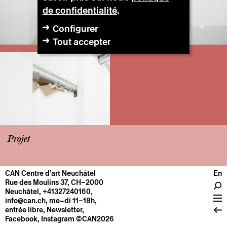
de confidentialité
.
Configurer
Tout accepter
Projet
CAN Centre d’art Neuchâtel
En
CENTRE
Rue des Moulins 37, CH–2000
Neuchâtel
,
+41327240160
,
Infos pratiques
info@can.ch
, me–di 11–18h,
Fonctionnement
entrée libre,
Newsletter
,
Facebook
,
Instagram
©CAN2026
À propos