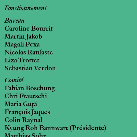
Fonctionnement
Bureau
Caroline Bourrit
Martin Jakob
Magali Pexa
Nicolas Raufaste
Liza Trottet
Sebastian Verdon
Comité
Fabian Boschung
Chri Frautschi
Maria Guţă
François Jaques
Colin Raynal
Kyung Roh Bannwart (Présidente)
Matthias Sohr