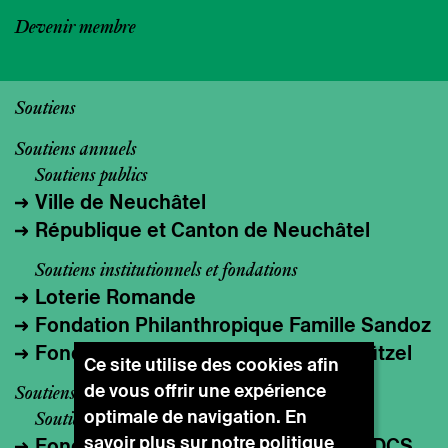
Devenir membre
Soutiens
Soutiens annuels
Soutiens publics
Ville de Neuchâtel
République et Canton de Neuchâtel
Soutiens institutionnels et fondations
Loterie Romande
Fondation Philanthropique Famille Sandoz
Fondation Ernst & Olga Gubler-Hablützel
Ce site utilise des cookies afin
de vous offrir une expérience
Soutiens ponctuels
optimale de navigation. En
Soutiens publics
savoir plus sur notre
politique
Fonds cantonal d’art contemporain, DCS,