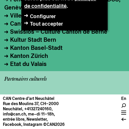
de confidentialité
.
Genève
Ville de Genève
Configurer
Canton de Vaud
Tout accepter
Swisslos – Culture Canton de Berne
Kultur Stadt Bern
Kanton Basel-Stadt
Kanton Zürich
Etat du Valais
Soutiens institutionnels et fondations
Partenaires culturels
Ambassade de France en Suisse
Pro Helvetia, Fondation suisse pour la
culture
CAN Centre d’art Neuchâtel
En
CENTRE
Rue des Moulins 37, CH–2000
Ernst Göhner Stiftung
Neuchâtel
,
+41327240160
,
Infos pratiques
info@can.ch
, me–di 11–18h,
Fondation Erna et Curt Burgauer
Fonctionnement
entrée libre,
Newsletter
,
Fondation Dr. Georg et Josi Guggenheim
Facebook
,
Instagram
©CAN2026
À propos