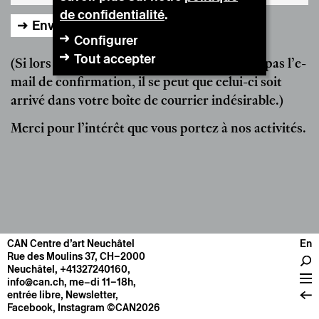
de confidentialité
.
Configurer
Tout accepter
(Si lors de votre inscription vous ne recevez pas l’e-
mail de confirmation, il se peut que celui-ci soit
arrivé dans votre boîte de courrier indésirable.)
Merci pour l’intérêt que vous portez à nos activités.
CAN Centre d’art Neuchâtel
En
CENTRE
Rue des Moulins 37, CH–2000
Neuchâtel
,
+41327240160
,
Infos pratiques
info@can.ch
, me–di 11–18h,
Fonctionnement
entrée libre,
Newsletter
,
Facebook
,
Instagram
©CAN2026
À propos