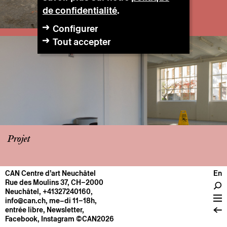
de confidentialité
.
Configurer
Tout accepter
Projet
CAN Centre d’art Neuchâtel
En
CENTRE
Rue des Moulins 37, CH–2000
Neuchâtel
,
+41327240160
,
Infos pratiques
info@can.ch
, me–di 11–18h,
Fonctionnement
entrée libre,
Newsletter
,
Facebook
,
Instagram
©CAN2026
À propos