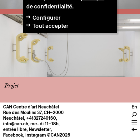
de confidentialité
.
Configurer
Tout accepter
Projet
CAN Centre d’art Neuchâtel
En
CENTRE
Rue des Moulins 37, CH–2000
Neuchâtel
,
+41327240160
,
Infos pratiques
info@can.ch
, me–di 11–18h,
Fonctionnement
entrée libre,
Newsletter
,
Facebook
,
Instagram
©CAN2026
À propos