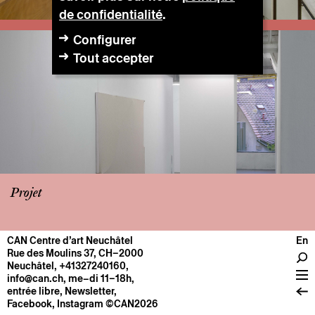
de confidentialité
.
Configurer
Tout accepter
Projet
CAN Centre d’art Neuchâtel
En
CENTRE
Rue des Moulins 37, CH–2000
Neuchâtel
,
+41327240160
,
Infos pratiques
info@can.ch
, me–di 11–18h,
Fonctionnement
entrée libre,
Newsletter
,
Facebook
,
Instagram
©CAN2026
À propos