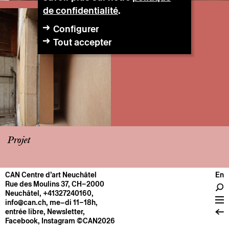
de confidentialité
.
Configurer
Tout accepter
Projet
CAN Centre d’art Neuchâtel
En
CENTRE
Rue des Moulins 37, CH–2000
Neuchâtel
,
+41327240160
,
Infos pratiques
info@can.ch
, me–di 11–18h,
Fonctionnement
entrée libre,
Newsletter
,
Facebook
,
Instagram
©CAN2026
À propos