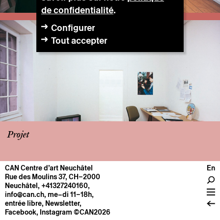
de confidentialité
.
Configurer
Tout accepter
Projet
CAN Centre d’art Neuchâtel
En
CENTRE
Rue des Moulins 37, CH–2000
Neuchâtel
,
+41327240160
,
Infos pratiques
info@can.ch
, me–di 11–18h,
Fonctionnement
entrée libre,
Newsletter
,
Facebook
,
Instagram
©CAN2026
À propos