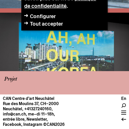
de confidentialité
.
Configurer
Tout accepter
Projet
CAN Centre d’art Neuchâtel
En
CENTRE
Rue des Moulins 37, CH–2000
Neuchâtel
,
+41327240160
,
Infos pratiques
info@can.ch
, me–di 11–18h,
Fonctionnement
entrée libre,
Newsletter
,
Facebook
,
Instagram
©CAN2026
À propos