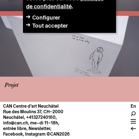
de confidentialité
.
Configurer
Tout accepter
Projet
CAN Centre d’art Neuchâtel
En
CENTRE
Rue des Moulins 37, CH–2000
Neuchâtel
,
+41327240160
,
Infos pratiques
info@can.ch
, me–di 11–18h,
Fonctionnement
entrée libre,
Newsletter
,
Facebook
,
Instagram
©CAN2026
À propos