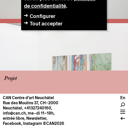
de confidentialité
.
Configurer
Tout accepter
Projet
CAN Centre d’art Neuchâtel
En
CENTRE
Rue des Moulins 37, CH–2000
Neuchâtel
,
+41327240160
,
Infos pratiques
info@can.ch
, me–di 11–18h,
Fonctionnement
entrée libre,
Newsletter
,
Facebook
,
Instagram
©CAN2026
À propos