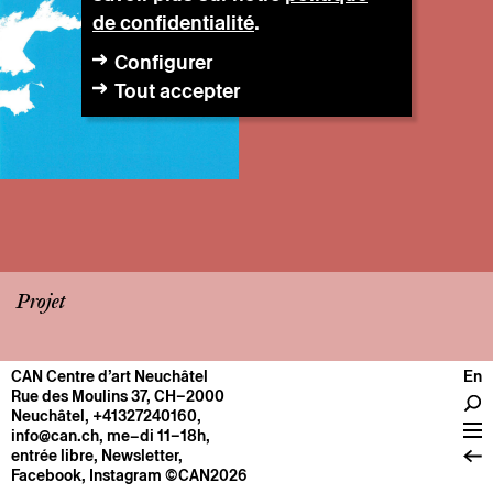
de confidentialité
.
Configurer
Tout accepter
Projet
CAN Centre d’art Neuchâtel
En
CENTRE
Rue des Moulins 37, CH–2000
Neuchâtel
,
+41327240160
,
Infos pratiques
info@can.ch
, me–di 11–18h,
Fonctionnement
entrée libre,
Newsletter
,
Facebook
,
Instagram
©CAN2026
À propos