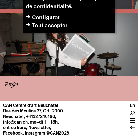
de confidentialité
.
Configurer
Tout accepter
Projet
CAN Centre d’art Neuchâtel
En
CENTRE
Rue des Moulins 37, CH–2000
Neuchâtel
,
+41327240160
,
Infos pratiques
info@can.ch
, me–di 11–18h,
Fonctionnement
entrée libre,
Newsletter
,
Facebook
,
Instagram
©CAN2026
À propos