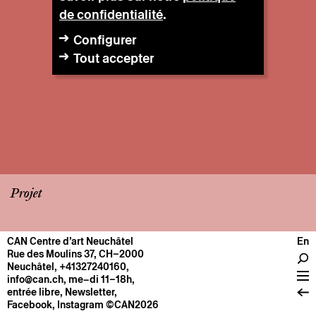
de confidentialité
.
Configurer
Tout accepter
Projet
CAN Centre d’art Neuchâtel
En
CENTRE
Rue des Moulins 37, CH–2000
Neuchâtel
,
+41327240160
,
Infos pratiques
info@can.ch
, me–di 11–18h,
Fonctionnement
entrée libre,
Newsletter
,
Facebook
,
Instagram
©CAN2026
À propos