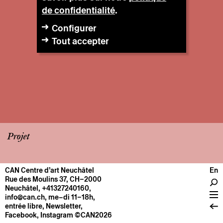
de confidentialité
.
Configurer
Tout accepter
Projet
CAN Centre d’art Neuchâtel
En
CENTRE
Rue des Moulins 37, CH–2000
Neuchâtel
,
+41327240160
,
Infos pratiques
info@can.ch
, me–di 11–18h,
Fonctionnement
entrée libre,
Newsletter
,
Facebook
,
Instagram
©CAN2026
À propos