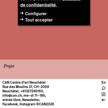
de confidentialité
.
Configurer
Tout accepter
Projet
CAN Centre d’art Neuchâtel
En
CENTRE
Rue des Moulins 37, CH–2000
Neuchâtel
,
+41327240160
,
Infos pratiques
info@can.ch
, me–di 11–18h,
Fonctionnement
entrée libre,
Newsletter
,
Facebook
,
Instagram
©CAN2026
À propos