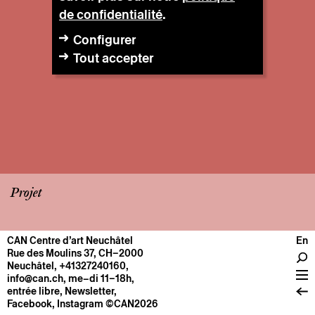
de confidentialité
.
Configurer
Tout accepter
Projet
CAN Centre d’art Neuchâtel
En
CENTRE
Rue des Moulins 37, CH–2000
Neuchâtel
,
+41327240160
,
Infos pratiques
info@can.ch
, me–di 11–18h,
Fonctionnement
entrée libre,
Newsletter
,
Facebook
,
Instagram
©CAN2026
À propos