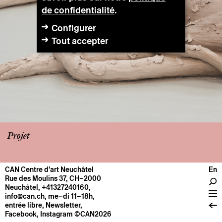
de confidentialité
.
Configurer
Tout accepter
Projet
CAN Centre d’art Neuchâtel
En
CENTRE
Rue des Moulins 37, CH–2000
Neuchâtel
,
+41327240160
,
Infos pratiques
info@can.ch
, me–di 11–18h,
Fonctionnement
entrée libre,
Newsletter
,
Facebook
,
Instagram
©CAN2026
À propos