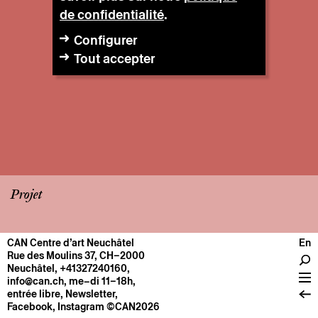
de confidentialité
.
Configurer
Tout accepter
Projet
CAN Centre d’art Neuchâtel
En
CENTRE
Rue des Moulins 37, CH–2000
Neuchâtel
,
+41327240160
,
Infos pratiques
info@can.ch
, me–di 11–18h,
Fonctionnement
entrée libre,
Newsletter
,
Facebook
,
Instagram
©CAN2026
À propos