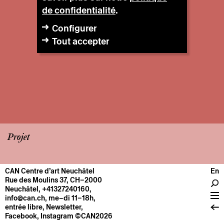
de confidentialité
.
Configurer
Tout accepter
Projet
CAN Centre d’art Neuchâtel
En
CENTRE
Rue des Moulins 37, CH–2000
Neuchâtel
,
+41327240160
,
Infos pratiques
info@can.ch
, me–di 11–18h,
Fonctionnement
entrée libre,
Newsletter
,
Facebook
,
Instagram
©CAN2026
À propos