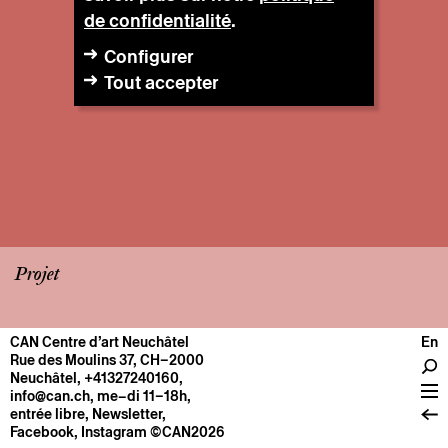
de confidentialité
.
Configurer
Tout accepter
Projet
CAN Centre d’art Neuchâtel
En
CENTRE
Rue des Moulins 37, CH–2000
Neuchâtel
,
+41327240160
,
Infos pratiques
info@can.ch
, me–di 11–18h,
Fonctionnement
entrée libre,
Newsletter
,
Facebook
,
Instagram
©CAN2026
À propos