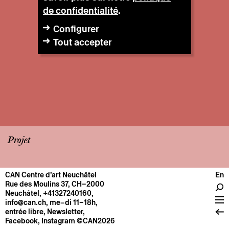
de confidentialité
.
Configurer
Tout accepter
Projet
CAN Centre d’art Neuchâtel
En
CENTRE
Rue des Moulins 37, CH–2000
Neuchâtel
,
+41327240160
,
Infos pratiques
info@can.ch
, me–di 11–18h,
Fonctionnement
entrée libre,
Newsletter
,
Facebook
,
Instagram
©CAN2026
À propos