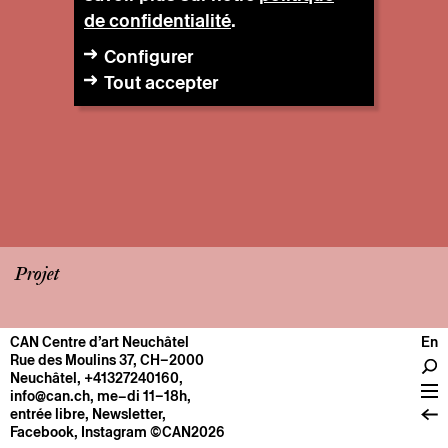
de confidentialité
.
Configurer
Tout accepter
Projet
CAN Centre d’art Neuchâtel
En
CENTRE
Rue des Moulins 37, CH–2000
Neuchâtel
,
+41327240160
,
Infos pratiques
info@can.ch
, me–di 11–18h,
Fonctionnement
entrée libre,
Newsletter
,
Facebook
,
Instagram
©CAN2026
À propos