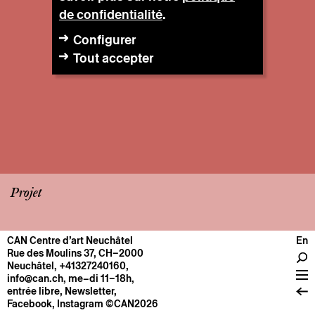
de confidentialité
.
Configurer
Tout accepter
Projet
CAN Centre d’art Neuchâtel
En
CENTRE
Rue des Moulins 37, CH–2000
Neuchâtel
,
+41327240160
,
Infos pratiques
info@can.ch
, me–di 11–18h,
Fonctionnement
entrée libre,
Newsletter
,
Facebook
,
Instagram
©CAN2026
À propos