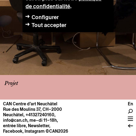
de confidentialité
.
Configurer
Tout accepter
Projet
CAN Centre d’art Neuchâtel
En
CENTRE
Rue des Moulins 37, CH–2000
Neuchâtel
,
+41327240160
,
Infos pratiques
info@can.ch
, me–di 11–18h,
Fonctionnement
entrée libre,
Newsletter
,
Facebook
,
Instagram
©CAN2026
À propos