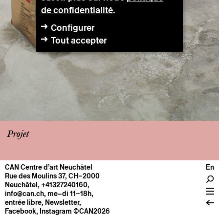
de confidentialité
.
Configurer
Tout accepter
Projet
CAN Centre d’art Neuchâtel
En
CENTRE
Rue des Moulins 37, CH–2000
Neuchâtel
,
+41327240160
,
Infos pratiques
info@can.ch
, me–di 11–18h,
Fonctionnement
entrée libre,
Newsletter
,
Facebook
,
Instagram
©CAN2026
À propos