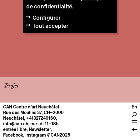
de confidentialité
.
Configurer
Tout accepter
Projet
CAN Centre d’art Neuchâtel
En
CENTRE
Rue des Moulins 37, CH–2000
Neuchâtel
,
+41327240160
,
Infos pratiques
info@can.ch
, me–di 11–18h,
Fonctionnement
entrée libre,
Newsletter
,
Facebook
,
Instagram
©CAN2026
À propos