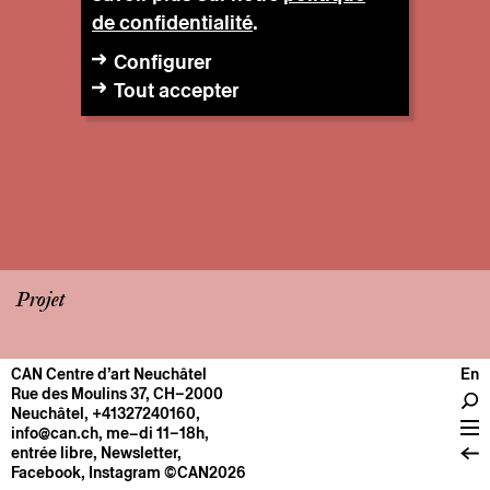
de confidentialité
.
Configurer
Tout accepter
Projet
CAN Centre d’art Neuchâtel
En
CENTRE
Rue des Moulins 37, CH–2000
Neuchâtel
,
+41327240160
,
Infos pratiques
info@can.ch
, me–di 11–18h,
Fonctionnement
entrée libre,
Newsletter
,
Facebook
,
Instagram
©CAN2026
À propos