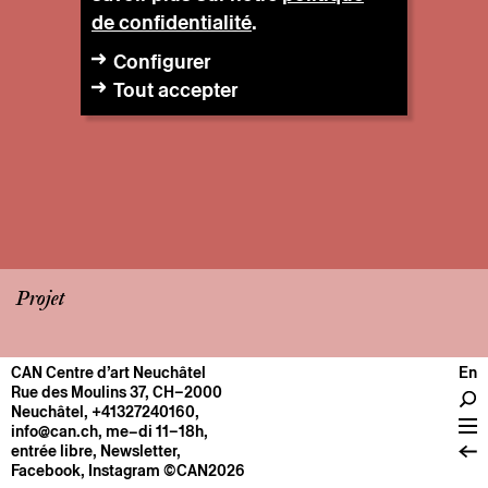
de confidentialité
.
Configurer
Tout accepter
Projet
CAN Centre d’art Neuchâtel
En
CENTRE
Rue des Moulins 37, CH–2000
Neuchâtel
,
+41327240160
,
Infos pratiques
info@can.ch
, me–di 11–18h,
Fonctionnement
entrée libre,
Newsletter
,
Facebook
,
Instagram
©CAN2026
À propos