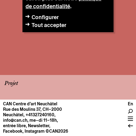
de confidentialité
.
Configurer
Tout accepter
Projet
CAN Centre d’art Neuchâtel
En
CENTRE
Rue des Moulins 37, CH–2000
Neuchâtel
,
+41327240160
,
Infos pratiques
info@can.ch
, me–di 11–18h,
Fonctionnement
entrée libre,
Newsletter
,
Facebook
,
Instagram
©CAN2026
À propos