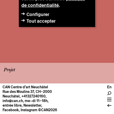
de confidentialité
.
Configurer
Tout accepter
Projet
CAN Centre d’art Neuchâtel
En
CENTRE
Rue des Moulins 37, CH–2000
Neuchâtel
,
+41327240160
,
Infos pratiques
info@can.ch
, me–di 11–18h,
Fonctionnement
entrée libre,
Newsletter
,
Facebook
,
Instagram
©CAN2026
À propos