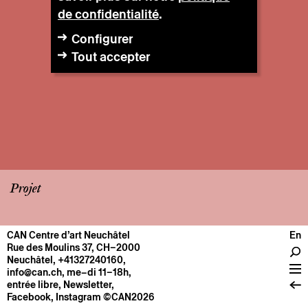
de confidentialité
.
Configurer
Tout accepter
Projet
CAN Centre d’art Neuchâtel
En
CENTRE
Rue des Moulins 37, CH–2000
Neuchâtel
,
+41327240160
,
Infos pratiques
info@can.ch
, me–di 11–18h,
Fonctionnement
entrée libre,
Newsletter
,
Facebook
,
Instagram
©CAN2026
À propos