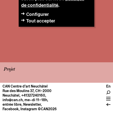
de confidentialité
.
Configurer
Tout accepter
Projet
CAN Centre d’art Neuchâtel
En
CENTRE
Rue des Moulins 37, CH–2000
Neuchâtel
,
+41327240160
,
Infos pratiques
info@can.ch
, me–di 11–18h,
Fonctionnement
entrée libre,
Newsletter
,
Facebook
,
Instagram
©CAN2026
À propos