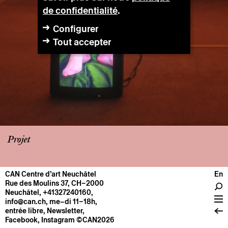
de confidentialité
.
Configurer
Tout accepter
Projet
CAN Centre d’art Neuchâtel
En
CENTRE
Rue des Moulins 37, CH–2000
Neuchâtel
,
+41327240160
,
Infos pratiques
info@can.ch
, me–di 11–18h,
Fonctionnement
entrée libre,
Newsletter
,
Facebook
,
Instagram
©CAN2026
À propos