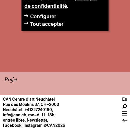
de confidentialité
.
Configurer
Tout accepter
Projet
CAN Centre d’art Neuchâtel
En
CENTRE
Rue des Moulins 37, CH–2000
Neuchâtel
,
+41327240160
,
Infos pratiques
info@can.ch
, me–di 11–18h,
Fonctionnement
entrée libre,
Newsletter
,
Facebook
,
Instagram
©CAN2026
À propos