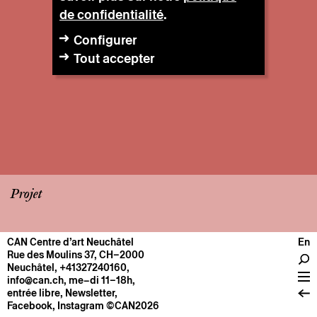
de confidentialité
.
Configurer
Tout accepter
Projet
CAN Centre d’art Neuchâtel
En
CENTRE
Rue des Moulins 37, CH–2000
Neuchâtel
,
+41327240160
,
Infos pratiques
info@can.ch
, me–di 11–18h,
Fonctionnement
entrée libre,
Newsletter
,
Facebook
,
Instagram
©CAN2026
À propos