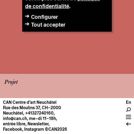
de confidentialité
.
Configurer
Tout accepter
Projet
CAN Centre d’art Neuchâtel
En
CENTRE
Rue des Moulins 37, CH–2000
Neuchâtel
,
+41327240160
,
Infos pratiques
info@can.ch
, me–di 11–18h,
Fonctionnement
entrée libre,
Newsletter
,
Facebook
,
Instagram
©CAN2026
À propos