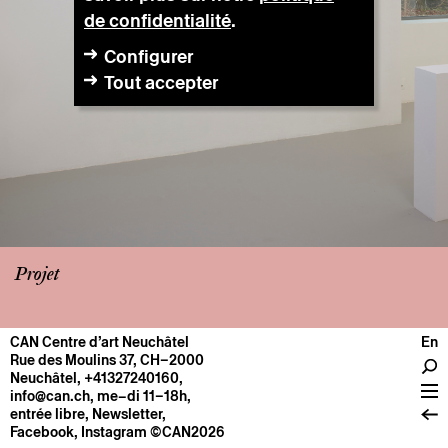
de confidentialité
.
Configurer
Tout accepter
Projet
CAN Centre d’art Neuchâtel
En
CENTRE
Rue des Moulins 37, CH–2000
Neuchâtel
,
+41327240160
,
Infos pratiques
info@can.ch
, me–di 11–18h,
Fonctionnement
entrée libre,
Newsletter
,
Facebook
,
Instagram
©CAN2026
À propos