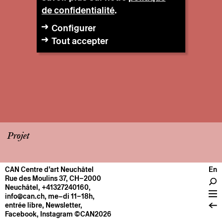
de confidentialité
.
Configurer
Tout accepter
Projet
CAN Centre d’art Neuchâtel
En
CENTRE
Rue des Moulins 37, CH–2000
Neuchâtel
,
+41327240160
,
Infos pratiques
info@can.ch
, me–di 11–18h,
Fonctionnement
entrée libre,
Newsletter
,
Facebook
,
Instagram
©CAN2026
À propos