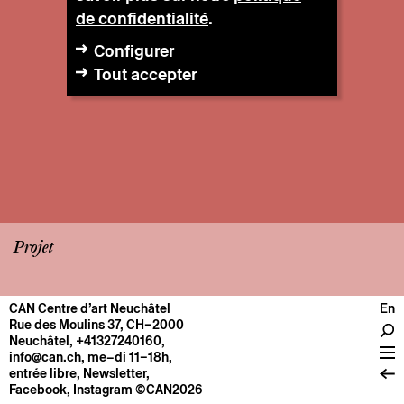
de confidentialité
.
Configurer
Tout accepter
Projet
CAN Centre d’art Neuchâtel
En
CENTRE
Rue des Moulins 37, CH–2000
Neuchâtel
,
+41327240160
,
Infos pratiques
info@can.ch
, me–di 11–18h,
Fonctionnement
entrée libre,
Newsletter
,
Facebook
,
Instagram
©CAN2026
À propos