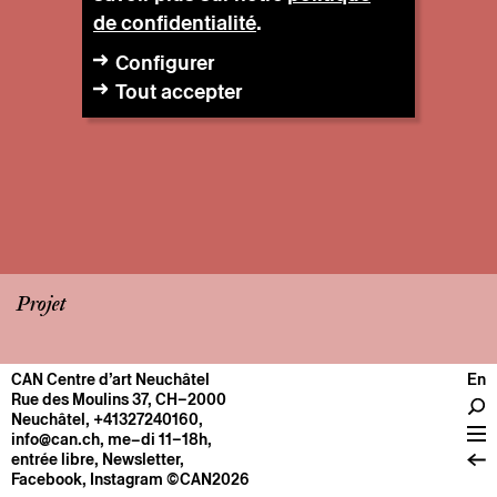
de confidentialité
.
Configurer
Tout accepter
Projet
CAN Centre d’art Neuchâtel
En
CENTRE
Rue des Moulins 37, CH–2000
Neuchâtel
,
+41327240160
,
Infos pratiques
info@can.ch
, me–di 11–18h,
Fonctionnement
entrée libre,
Newsletter
,
Facebook
,
Instagram
©CAN2026
À propos