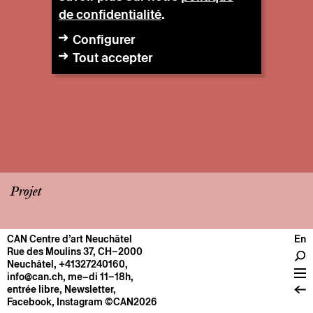
de confidentialité
.
Configurer
Tout accepter
Projet
CAN Centre d’art Neuchâtel
En
CENTRE
Rue des Moulins 37, CH–2000
Neuchâtel
,
+41327240160
,
Infos pratiques
info@can.ch
, me–di 11–18h,
Fonctionnement
entrée libre,
Newsletter
,
Facebook
,
Instagram
©CAN2026
À propos