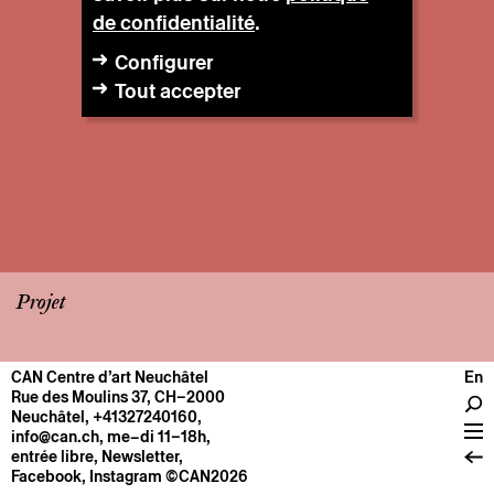
de confidentialité
.
Configurer
Tout accepter
Projet
CAN Centre d’art Neuchâtel
En
CENTRE
Rue des Moulins 37, CH–2000
Neuchâtel
,
+41327240160
,
Infos pratiques
info@can.ch
, me–di 11–18h,
Fonctionnement
entrée libre,
Newsletter
,
Facebook
,
Instagram
©CAN2026
À propos