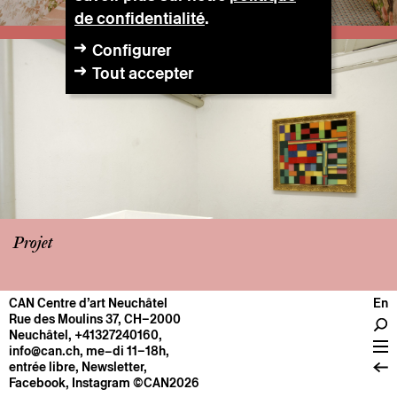
de confidentialité
.
Configurer
Tout accepter
Projet
CAN Centre d’art Neuchâtel
En
CENTRE
Rue des Moulins 37, CH–2000
Neuchâtel
,
+41327240160
,
Infos pratiques
info@can.ch
, me–di 11–18h,
Fonctionnement
entrée libre,
Newsletter
,
Facebook
,
Instagram
©CAN2026
À propos