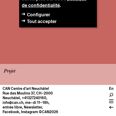
de confidentialité
.
Configurer
Tout accepter
Projet
CAN Centre d’art Neuchâtel
En
CENTRE
Rue des Moulins 37, CH–2000
Neuchâtel
,
+41327240160
,
Infos pratiques
info@can.ch
, me–di 11–18h,
Fonctionnement
entrée libre,
Newsletter
,
Facebook
,
Instagram
©CAN2026
À propos