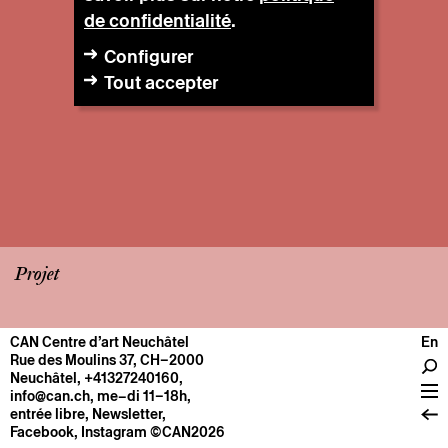
de confidentialité
.
Configurer
Tout accepter
Projet
CAN Centre d’art Neuchâtel
En
CENTRE
Rue des Moulins 37, CH–2000
Neuchâtel
,
+41327240160
,
Infos pratiques
info@can.ch
, me–di 11–18h,
Fonctionnement
entrée libre,
Newsletter
,
Facebook
,
Instagram
©CAN2026
À propos