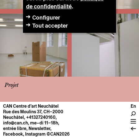
de confidentialité
.
Configurer
Tout accepter
Projet
CAN Centre d’art Neuchâtel
En
CENTRE
Rue des Moulins 37, CH–2000
Neuchâtel
,
+41327240160
,
Infos pratiques
info@can.ch
, me–di 11–18h,
Fonctionnement
entrée libre,
Newsletter
,
Facebook
,
Instagram
©CAN2026
À propos