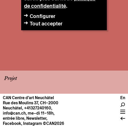
de confidentialité
.
Configurer
Tout accepter
Projet
CAN Centre d’art Neuchâtel
En
CENTRE
Rue des Moulins 37, CH–2000
Neuchâtel
,
+41327240160
,
Infos pratiques
info@can.ch
, me–di 11–18h,
Fonctionnement
entrée libre,
Newsletter
,
Facebook
,
Instagram
©CAN2026
À propos